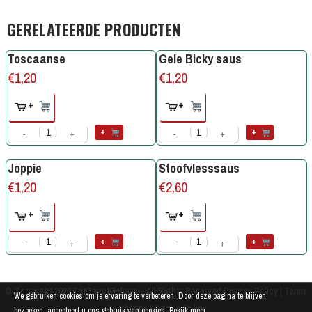
GERELATEERDE PRODUCTEN
Toscaanse
Gele Bicky saus
€
1,20
€
1,20
+
+
+
+
-
+
-
+
Joppie
Stoofvlesssaus
€
1,20
€
2,60
+
+
+
+
-
+
-
+
© Copyright 2026
FritGenotGeluwe
– All Rights Reserved
Privacy Policy
|
Terms
We gebruiken cookies om je ervaring te verbeteren. Door deze pagina te blijven
Conditions
|
Cookie Policy
bezoeken, accepteert u ons gebruik van cookies.
Bekijk meer ...