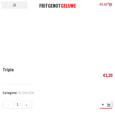
€
0,00
FRITGENOT
GELUWE
Triple
€
1,20
Categorie:
02 SAUZEN
+
-
+