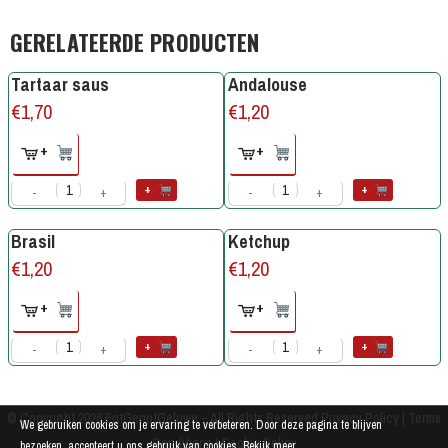
GERELATEERDE PRODUCTEN
Tartaar saus
Andalouse
€
1,70
€
1,20
+
+
+
+
-
+
-
+
Brasil
Ketchup
€
1,20
€
1,20
+
+
+
+
-
+
-
+
© Copyright 2026
FritGenotGeluwe
– All Rights Reserved
Privacy Policy
|
Terms
We gebruiken cookies om je ervaring te verbeteren. Door deze pagina te blijven
Conditions
|
Cookie Policy
bezoeken, accepteert u ons gebruik van cookies.
Bekijk meer ...