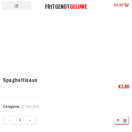
€
0,00
FRITGENOT
GELUWE
Spaghettisaus
€
3,80
Categorie:
02 SAUZEN
+
-
+