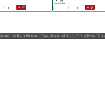
+
+
+
+
-
+
tGeluwe
– All Rights Reserved
– Powered by
orderticket.net
Privacy Policy
|
Terms