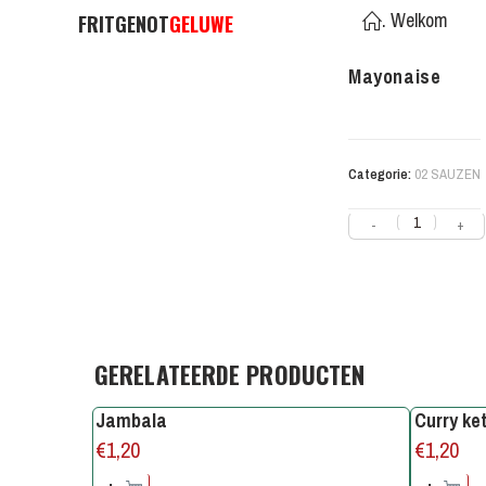
. Welkom
FRITGENOT
GELUWE
Mayonaise
Categorie:
02 SAUZEN
-
+
GERELATEERDE PRODUCTEN
Jambala
Curry ke
€
1,20
€
1,20