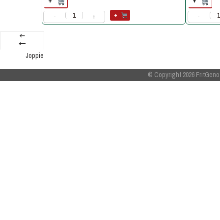
+
+
+
-
+
-
Joppie
© Copyright 2026
FritGeno