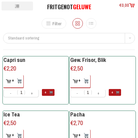
€
0,00
FRITGENOT
GELUWE
Filter
Standaard sortering
Capri sun
Gew. Frisor, Blik
€
2,20
€
2,50
+
+
+
+
-
+
-
+
Ice Tea
Pacha
€
2,50
€
2,70
+
+