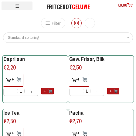
€
0,00
FRITGENOT
GELUWE
Filter
Standaard sortering
Capri sun
Gew. Frisor, Blik
€
2,20
€
2,50
+
+
+
+
-
+
-
+
Ice Tea
Pacha
€
2,50
€
2,70
+
+