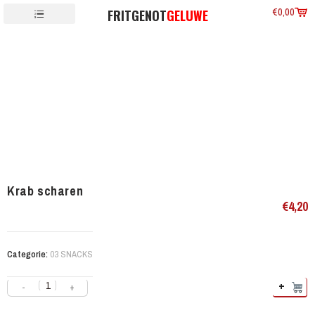
€
0,00
FRITGENOT
GELUWE
Krab scharen
€
4,20
Categorie:
03 SNACKS
+
-
+