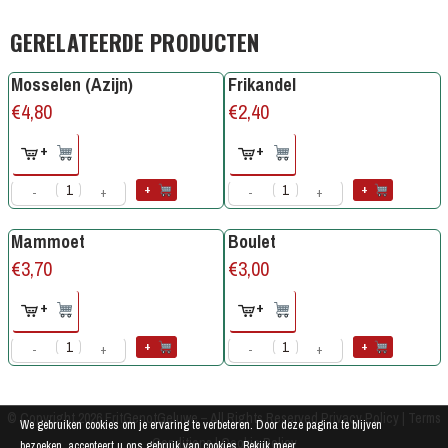
GERELATEERDE PRODUCTEN
Mosselen (Azijn)
Frikandel
€
4,80
€
2,40
+
+
+
+
-
+
-
+
Mammoet
Boulet
€
3,70
€
3,00
+
+
+
+
-
+
-
+
© Copyright 2026
FritGenotGeluwe
– All Rights Reserved
Privacy Policy
|
Terms
We gebruiken cookies om je ervaring te verbeteren. Door deze pagina te blijven
Conditions
|
Cookie Policy
bezoeken, accepteert u ons gebruik van cookies.
Bekijk meer ...