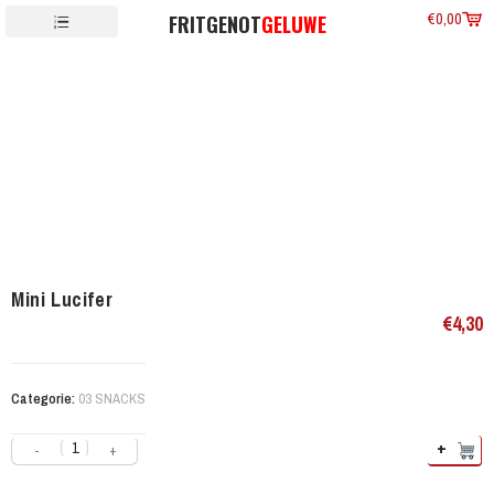
€
0,00
FRITGENOT
GELUWE
Mini Lucifer
€
4,30
Categorie:
03 SNACKS
+
-
+