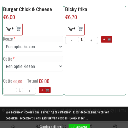
Burger Chick & Cheese
Bicky frika
€
6,00
€
6,70
+
+
Keuze
*
+
-
+
Optie
*
Optie
Totaal
€6,00
€0,00
+
-
+
© Copyright 2026
FritGenotGeluwe
– All Rights Reserved
Privacy Policy
|
Terms
We gebruiken cookies om je ervaring te verbeteren. Door deze pagina te blijven
Conditions
|
Cookie Policy
bezoeken, accepteert u ons gebruik van cookies.
Bekijk meer ...
Cookies settings
Akkoord