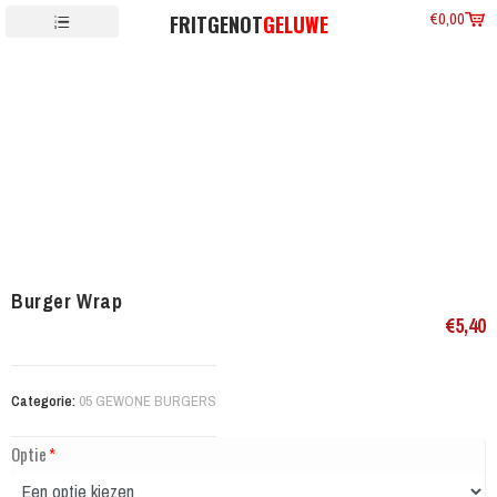
€
0,00
FRITGENOT
GELUWE
Burger Wrap
€
5,40
Categorie:
05 GEWONE BURGERS
Optie
*